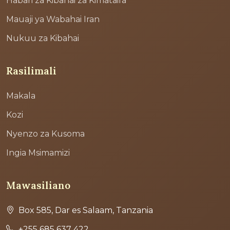
Habari za Kibahai za Kimataifa
Mauaji ya Wabahai Iran
Nukuu za Kibahai
Rasilimali
Makala
Kozi
Nyenzo za Kusoma
Ingia Msimamizi
Mawasiliano
Box 585, Dar es Salaam, Tanzania
+255 685 637 422