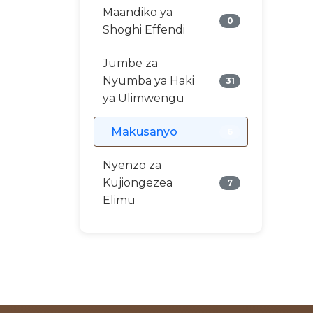
Maandiko ya
0
Shoghi Effendi
Jumbe za
Nyumba ya Haki
31
ya Ulimwengu
Makusanyo
6
Nyenzo za
Kujiongezea
7
Elimu