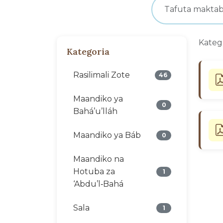
Kateg
Kategoria
Rasilimali Zote
46
Maandiko ya
0
Bahá’u’lláh
Maandiko ya Báb
0
Maandiko na
Hotuba za
1
‘Abdu’l‑Bahá
Sala
1