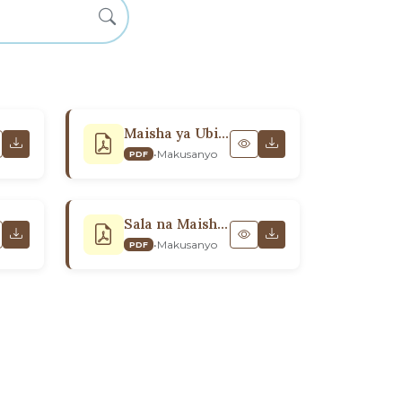
Maisha ya Ubikira na Matakatifu
•
Makusanyo
PDF
Sala na Maisha ya Kiibada
•
Makusanyo
PDF