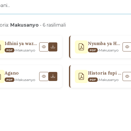
oria:
Makusanyo
- 6 rasilimali
Idhini ya wazazi kwa ajili ya ndoa ya Kibahá’i
Nyumba ya Haki ya Ulimwengu
•
Makusanyo
•
Makusanyo
PDF
PDF
Agano
Historia fupi ya Maisha ya Abdu’l‑Bahá
•
Makusanyo
•
Makusanyo
PDF
PDF